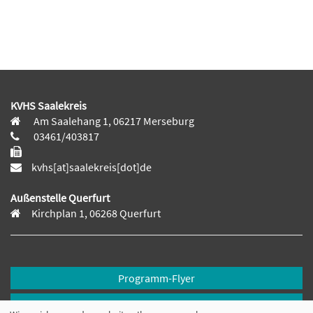
KVHS Saalekreis
Am Saalehang 1, 06217 Merseburg
03461/403817
kvhs[at]saalekreis[dot]de
Außenstelle Querfurt
Kirchplan 1, 06268 Querfurt
Programm-Flyer
Downloads