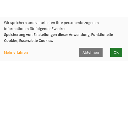
Wir speichern und verarbeiten Ihre personenbezogenen
Informationen für folgende Zwecke:
Speicherung von Einstellungen dieser Anwendung, Funktionelle
Cookies, Essenzielle Cookies.
Mehr erfahren
Ablehnen
OK
KVHS Saalekreis
Am Saalehang 1, 06217 Merseburg
03461/403817