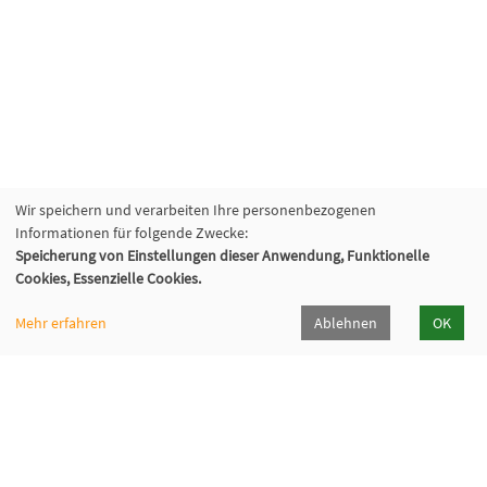
Wir speichern und verarbeiten Ihre personenbezogenen
Informationen für folgende Zwecke:
Speicherung von Einstellungen dieser Anwendung, Funktionelle
Cookies, Essenzielle Cookies.
Mehr erfahren
Ablehnen
OK
KVHS Saalekreis
Am Saalehang 1, 06217 Merseburg
03461/403817
kvhs[at]saalekreis[dot]de